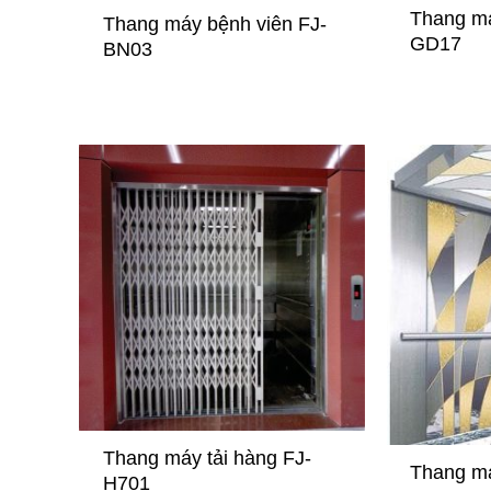
máy hiệu quả
Thang má
Thang máy bệnh viên FJ-
biết
GD17
BN03
Ngày nay, thang 
vận tải hiện đạ
rộng rãi tại các
nước, doanh ngh
Thang máy tải hàng FJ-
Thang má
H701