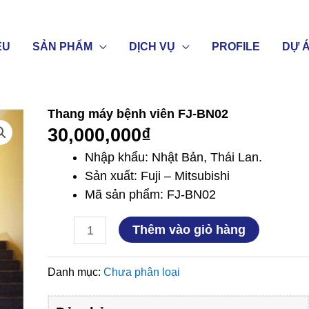
ỆU
SẢN PHẨM
DỊCH VỤ
PROFILE
DỰ 
Thang máy bệnh viên FJ-BN02
Thang
30,000,000
₫
máy
bệnh
Nhập khẩu: Nhật Bản, Thái Lan.
viên
Sản xuất: Fuji – Mitsubishi
FJ-
Mã sản phẩm: FJ-BN02
BN02
số
Thêm vào giỏ hàng
lượng
Danh mục:
Chưa phân loại