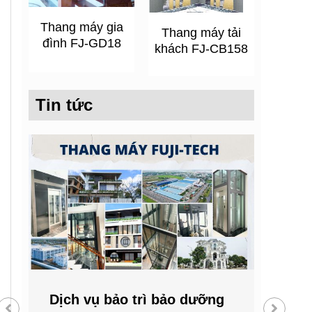
Thang máy gia
Thang máy tải
đình FJ-GD18
khách FJ-CB158
Tin tức
Dịch vụ bảo trì bảo dưỡng
Công 