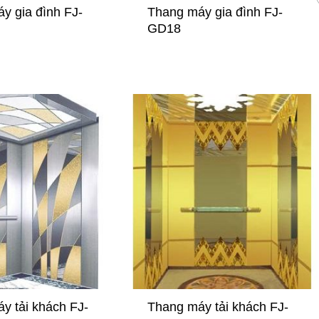
 nhất bạn cần
máy chuyên nghiệp hiện
y gia đình FJ-
Thang máy gia đình FJ-
nay
GD18
máy là thiết bị
Thang máy sau một thời gian s
i được sử dụng
dụng, nếu không được bảo trì
 cơ quan nhà
bảo dưỡng thường xuyên sẽ x
iệp hoặc ...
ra nhiều vấn đề hư hỏng ...
y tải khách FJ-
Thang máy tải khách FJ-