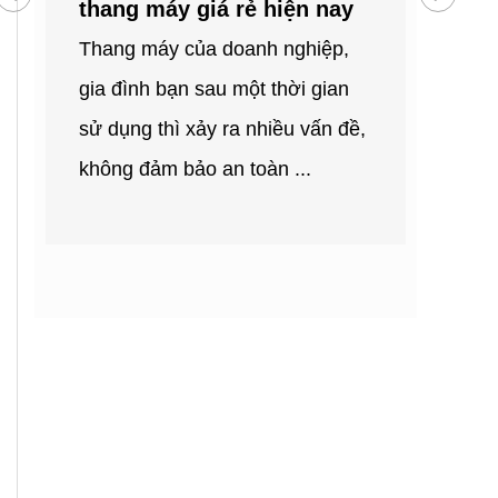
thang máy giá rẻ hiện nay
tại Q
Thang máy của doanh nghiệp,
Bạn mu
ử
gia đình bạn sau một thời gian
thang 
sử dụng thì xảy ra nhiều vấn đề,
lại? B
ảy
không đảm bảo an toàn ...
vị lắp 