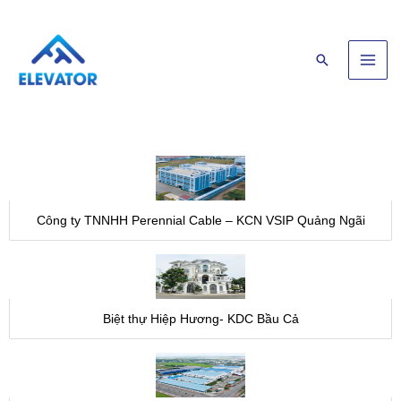
Skip
Main
to
Men
content
Search
Công ty TNNHH Perennial Cable – KCN VSIP Quảng Ngãi
Biệt thự Hiệp Hương- KDC Bầu Cả