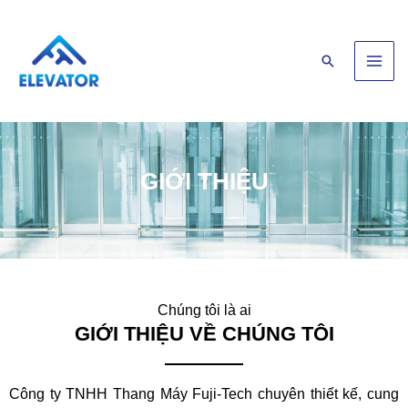
Skip
Main
to
Men
content
Search
GIỚI THIỆU
Chúng tôi là ai
GIỚI THIỆU VỀ CHÚNG TÔI
Công ty
TNHH Thang Máy Fuji-Tech
chuyên thiết kế, cung