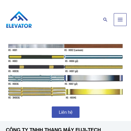
Skip
Main
to
Men
content
Search
Liên hệ
CÔNG TY TNHH THANG MÁY FUJI-TECH