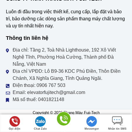
Luôn đi đầu trong việc thiết kế, cung cấp, lắp đặt và bảo
trì, bảo dưỡng các dòng sản phẩm thang máy chất lượng
và uy tín nhất hiện nay.
Thông tin liên hệ
Địa chỉ: Tầng 2, Toà Nhà Lighthouse, 192 Xô Viết
Nghệ Tĩnh, Phường Hoà Cường, Thành phố Đà
Nẵng, Việt Nam
Địa chỉ VPĐD: Lô B9-36 KDC Phú Điền, Thôn Điền
Chánh, Xã Nghĩa Giang, Tỉnh Quảng Ngãi.
Điện thoại: 0906 767 503
Email: elevatorfujitech@gmail.com
Mã số thuế: 0401821148
Copyright © 2026 Thang Máy Fuji-Tech
Thiết kế web bởi
Tổng Lưc
Gọi điện
Chat Zalo
Messenger
Nhắn tin SMS