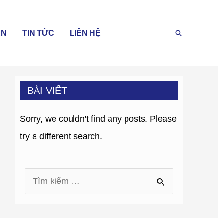
Search
ÁN
TIN TỨC
LIÊN HỆ
BÀI VIẾT
Sorry, we couldn't find any posts. Please
try a different search.
S
e