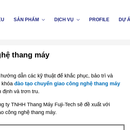
ỆU
SẢN PHẨM
DỊCH VỤ
PROFILE
DỰ 
ghệ thang máy
hướng dẫn các kỹ thuật để khắc phục, bảo trì và
c khóa
đào tạo chuyển giao công nghệ thang máy
định và trơn tru.
công ty TNHH Thang Máy Fuji-Tech sẽ đề xuất với
iao công nghệ thang máy.