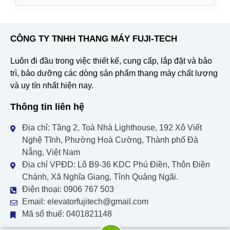
e
a
CÔNG TY TNHH THANG MÁY FUJI-TECH
r
Luôn đi đầu trong việc thiết kế, cung cấp, lắp đặt và bảo
c
trì, bảo dưỡng các dòng sản phẩm thang máy chất lượng
h
và uy tín nhất hiện nay.
f
Thông tin liên hệ
o
r
Địa chỉ: Tầng 2, Toà Nhà Lighthouse, 192 Xô Viết
Nghệ Tĩnh, Phường Hoà Cường, Thành phố Đà
:
Nẵng, Việt Nam
Địa chỉ VPĐD: Lô B9-36 KDC Phú Điền, Thôn Điền
Chánh, Xã Nghĩa Giang, Tỉnh Quảng Ngãi.
Điện thoại: 0906 767 503
Email: elevatorfujitech@gmail.com
Mã số thuế: 0401821148